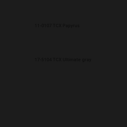
11-0107 TCX Papyrus
17-5104 TCX Ultimate gray
19-4006 TCX Caviar