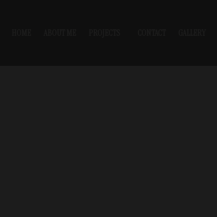
HOME
ABOUT ME
PROJECTS
CONTACT
GALLERY
, la naturaleza y la
A partir de formas
es como la Cattleya
oponen una reflexión