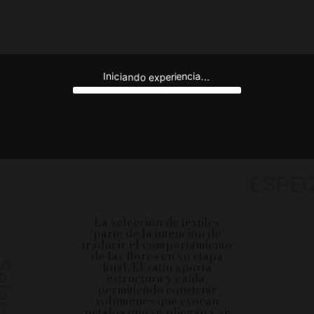
i
i
a
n
c
I
c
n
.
e
i
.
i
a
.
r
n
e
d
o
p
e
x
100%
ESPEC
La selección de textiles
parte de la intención de
traducir el comportamiento
de las flores en su etapa
eccion
final. El satín aporta
estructura y caída,
permitiendo construir
volúmenes que evocan
pétalos que se pliegan y se